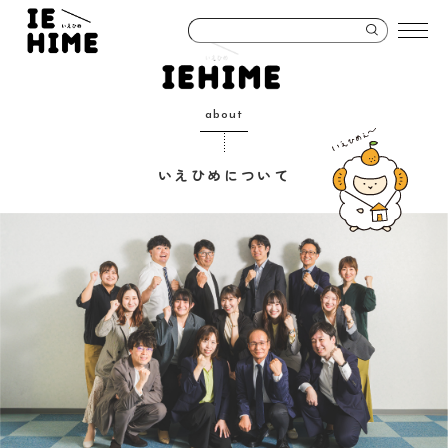
about
いえひめについて