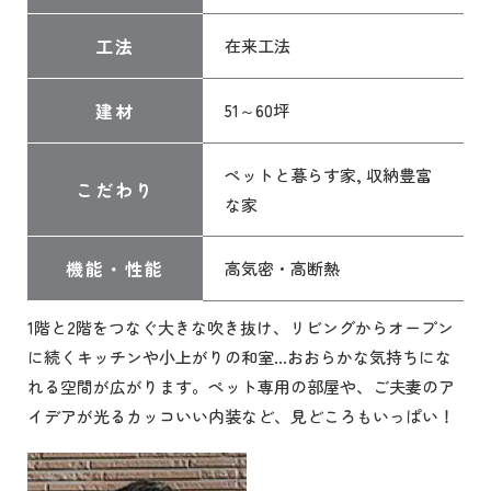
工法
在来工法
建材
51～60坪
ペットと暮らす家, 収納豊富
こだわり
な家
機能・性能
高気密・高断熱
1階と2階をつなぐ大きな吹き抜け、リビングからオープン
に続くキッチンや小上がりの和室…おおらかな気持ちにな
れる空間が広がります。ペット専用の部屋や、ご夫妻のア
イデアが光るカッコいい内装など、見どころもいっぱい！