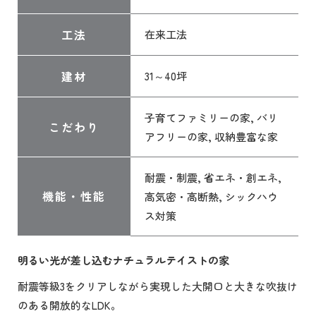
工法
在来工法
建材
31～40坪
子育てファミリーの家, バリ
こだわり
アフリーの家, 収納豊富な家
耐震・制震, 省エネ・創エネ,
機能・性能
高気密・高断熱, シックハウ
ス対策
明るい光が差し込むナチュラルテイストの家
耐震等級3をクリアしながら実現した大開口と大きな吹抜け
のある開放的なLDK。