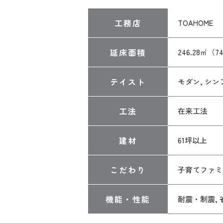
工務店
TOAHOME
延床面積
246.28㎡（7
テイスト
モダン, シン
工法
在来工法
建材
61坪以上
こだわり
子育てファミ
機能・性能
耐震・制震,