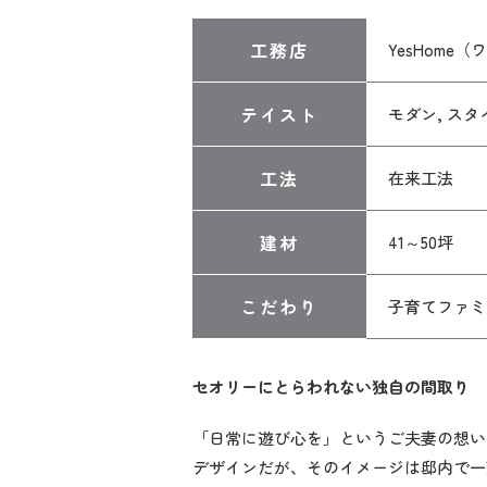
工務店
YesHome
テイスト
モダン, ス
工法
在来工法
建材
41～50坪
こだわり
子育てファミ
セオリーにとらわれない独自の間取り
「日常に遊び心を」というご夫妻の想い
デザインだが、そのイメージは邸内で一