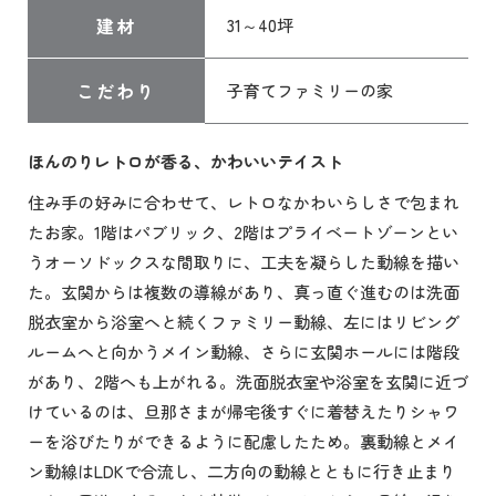
建材
31～40坪
こだわり
子育てファミリーの家
ほんのりレトロが香る、かわいいテイスト
住み手の好みに合わせて、レトロなかわいらしさで包まれ
たお家。1階はパブリック、2階はプライベートゾーンとい
うオーソドックスな間取りに、工夫を凝らした動線を描い
た。玄関からは複数の導線があり、真っ直ぐ進むのは洗面
脱衣室から浴室へと続くファミリー動線、左にはリビング
ルームへと向かうメイン動線、さらに玄関ホールには階段
があり、2階へも上がれる。洗面脱衣室や浴室を玄関に近づ
けているのは、旦那さまが帰宅後すぐに着替えたりシャワ
ーを浴びたりができるように配慮したため。裏動線とメイ
ン動線はLDKで合流し、二方向の動線とともに行き止まり