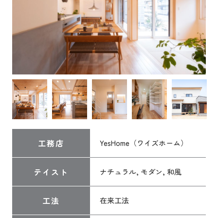
工務店
YesHome（ワイズホーム）
テイスト
ナチュラル, モダン, 和風
工法
在来工法