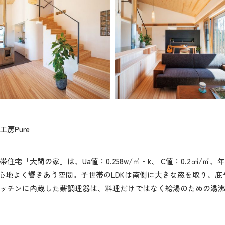
房Pure
宅「大間の家」は、Ua値：0.258w/㎡・k、 C値：0.2㎠/㎡、年
然素材が心地よく響きあう空間。子世帯のLDKは南側に大きな窓を取り
ッチンに内蔵した薪調理器は、料理だけではなく給湯のための湯