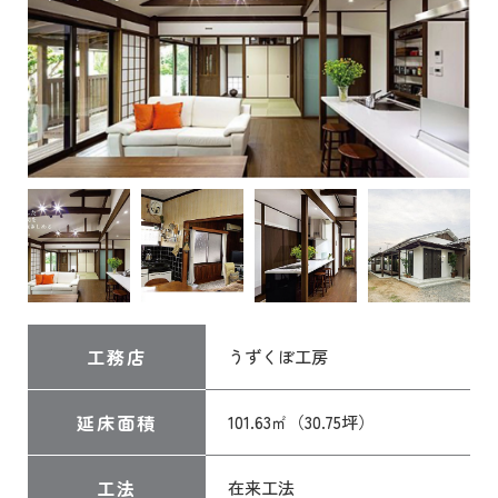
工務店
うずくぼ工房
延床面積
101.63㎡（30.75坪）
工法
在来工法