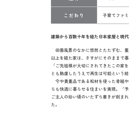
こだわり
子育てファミ
建築から百数十年を経た日本家屋と現代
田園風景のなかに悠然とたたずむ、重厚
以上を経た家は、さすがにそのままで暮
「ご先祖様が大切にされてきたこの家を
とも熟慮したうえで再生は可能という結
今や貴重品である松材を使った骨組や
らも快適に暮らせる住まいを実現。「予
ご主人の幼い頃のいたずら書きが刻まれ
た。