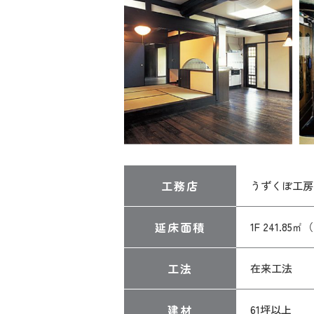
工務店
うずくぼ工房
延床面積
1F 241.85㎡
工法
在来工法
建材
61坪以上