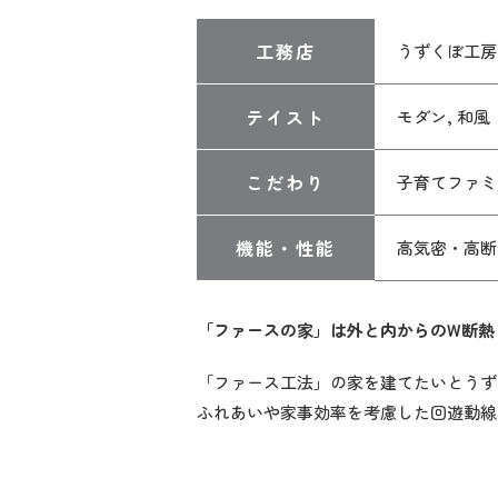
工務店
うずくぼ工房
テイスト
モダン, 和風
こだわり
子育てファミ
機能・性能
高気密・高断
「ファースの家」は外と内からのW断熱
「ファース工法」の家を建てたいとうず
ふれあいや家事効率を考慮した回遊動線