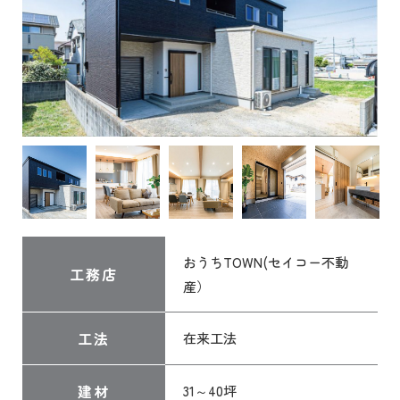
おうちTOWN(セイコー不動
工務店
産）
工法
在来工法
建材
31～40坪