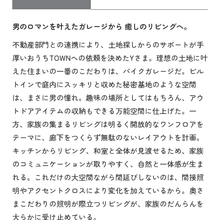
男のロマンを叶えたガレージから 癒しのリビングへ。
不動産部門との連携により、土地探しからのサポートが手
厚いおうちTOWNへの依頼を決めたYさま。理想の土地に叶
えた住まいの一番のこだわりは、バイクガレージだ。ビル
トインで庭内にスッキリと収めた秘密基地のような空間
は、まさに男の憧れ。趣味の場所としてはもちろん、アウ
トドアアイテムの収納もできる万能空間に仕上げた。一
方、家族の集まるリビングは明るく開放的なワンフロアを
テーマに、廊下をつくらず無駄のないレイアウトを計画。
キッチンからリビング、和室と全体が見渡せるため、家族
のコミュニケーションが取りやすく、自然と一体感が生ま
れる。これだけの大空間ながら間延びしないのは、間接照
明やアクセントクロスにより変化を加えているから。奥さ
まこだわりの照明が際立つリビングが、家族のだんらんを
大らかに受け止めている。