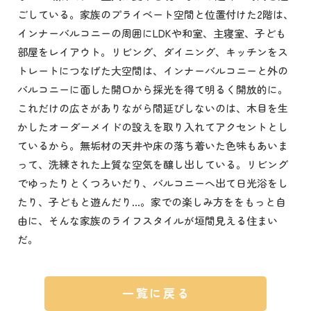
ごしている。家族のプライベート空間と位置付けた2階は、
インナーバルコニーの周囲にLDKや和室、主寝室、子ども
部屋をレイアウト。リビング、ダイニング、キッチンをス
トレートにつなげた大空間は、インナーバルコニーと外の
バルコニーに面した開口から採光を得て明るく開放的に。
これだけの広さがありながら間延びしないのは、木目を生
かしたオーダーメイドの設えを取り入れてアクセントとし
ているから。無垢材の天井や床の落ち着いた色味もあいま
って、洗練された上質な空気を醸し出している。リビング
でゆったりとくつろいだり、バルコニーへ出て日光浴をし
たり、子どもと遊んだり…。家での楽しみ方ををもっと自
由に、そんな家族のライフスタイルが垣間見える住まい
だ。
一覧に戻る