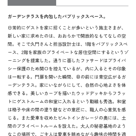
ガーデンテラスを内包したパブリックスペース。
日常的にゲストを家に招くことが多いという施主さまが、
新しい家に求めたのは、おおらかで開放的なもてなしの空
間。そこで久門さんと担当設計士は、1階をパブリックスペ
ース、2階を家族のプライベートな居住空間にするというゾ
ーニングを提案した。通りに面したファサードはプライバ
シー保護のため開口を控えているが、内に入るとその印象
は一転する。門扉を開いた瞬間、目の前には青空広がるガ
ーデンテラス。家にいながらにして、自然の心地よさを体
感できる。美しいカーブを描いたウッドデッキからフラッ
トにゲストルームの和室に入れるという動線も秀逸。和室
は格子や床の間の塗り壁などの意匠に、職人の心意気を感
じる。また愛車を収めたビルトインガレージの奥には、土
間のプライベートルームを設えた。大人の秘密基地のよう
なこの場所で、ご主人は愛車を眺めながら趣味の時間を過