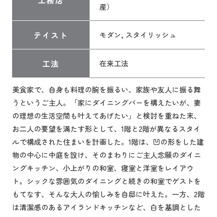
工務店
産）
テイスト
モダン, スタイリッシュ
工法
在来工法
美食家で、自身も料理の腕を振るい、家族や友人に振る舞
うというご主人。「家にダイニングバーを構えたいが、妻
の理想の生活空間も叶えてあげたい」と検討を重ねた末、
お二人の要望を満たす形として、1階と2階が異なるスタイ
ルで構成された住まいを計画した。1階は、凹の形をした建
物の中心に中庭を設け、そのまわりにご主人念願のダイニ
ングキッチン、小上がりの和室、寝室と洋室をレイアウ
ト。シックな雰囲気のダイニングと続きの和室でゲストを
もてなす、そんな大人の愉しみを自邸に叶えた。一方、2階
は清潔感のあるアイランドキッチンなど、白を基調とした