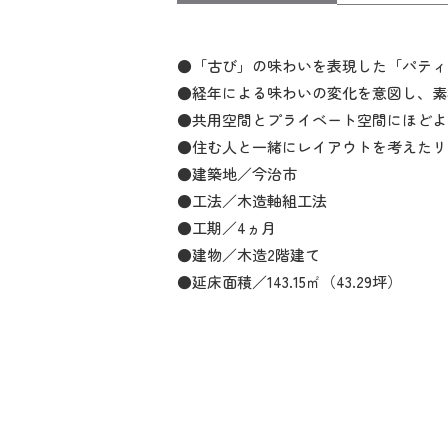
●「古び」の味わいを表現した「パティ
●経年による味わいの変化を意図し、素
●共用空間とプライベート空間にほどよ
●住む人と一緒にレイアウトを考えたリ
●建築地／今治市
●工法／木造軸組工法
●工期／4ヵ月
●建物／木造2階建て
●延床面積／143.15㎡（43.29坪）