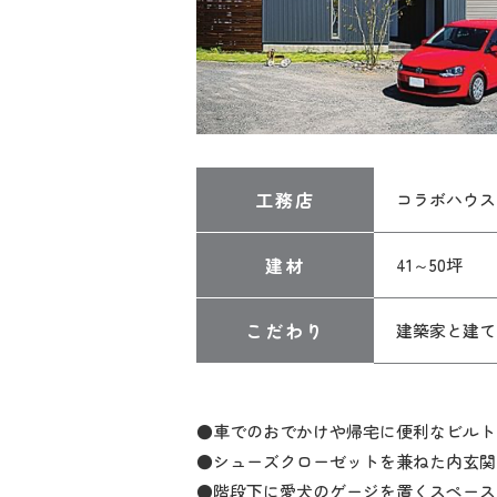
工務店
コラボハウス
建材
41～50坪
こだわり
建築家と建て
●車でのおでかけや帰宅に便利なビルト
●シューズクローゼットを兼ねた内玄関
●階段下に愛犬のゲージを置くスペース