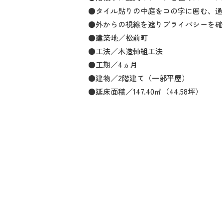
●タイル貼りの中庭をコの字に囲む、通
●外からの視線を遮りプライバシーを確
●建築地／松前町
●工法／木造軸組工法
●工期／4ヵ月
●建物／2階建て（一部平屋）
●延床面積／147.40㎡（44.58坪）