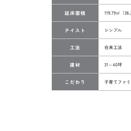
延床面積
119.79㎡（36
テイスト
シンプル
工法
在来工法
建材
31～40坪
こだわり
子育てファミ