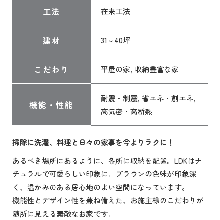
工法
在来工法
建材
31～40坪
こだわり
平屋の家, 収納豊富な家
耐震・制震, 省エネ・創エネ,
機能・性能
高気密・高断熱
掃除に洗濯、料理と日々の家事を今よりラクに！
あるべき場所にあるように、各所に収納を配置。LDKはナ
チュラルで可愛らしい印象に。ブラウンの色味が印象深
く、温かみのある居心地のよい空間になっています。
機能性とデザイン性を兼ね備えた、お施主様のこだわりが
随所に見える素敵なお家です。