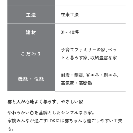
工法
在来工法
建材
31～40坪
子育てファミリーの家, ペッ
こだわり
トと暮らす家, 収納豊富な家
耐震・制震, 省エネ・創エネ,
機能・性能
高気密・高断熱
猫と人が心地よく暮らす、やさしい家
やわらかい白を基調としたシンプルなお家。
家族みんなが過ごすLDKには猫ちゃんも過ごしやすい工夫
も。