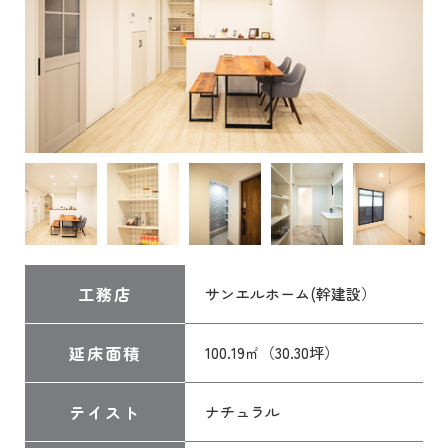
工務店
サンエルホーム(幹建設）
延床面積
100.19㎡（30.30坪）
テイスト
ナチュラル