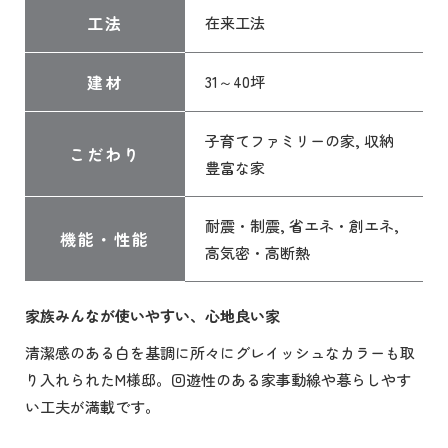
工法
在来工法
建材
31～40坪
子育てファミリーの家, 収納
こだわり
豊富な家
耐震・制震, 省エネ・創エネ,
機能・性能
高気密・高断熱
家族みんなが使いやすい、心地良い家
清潔感のある白を基調に所々にグレイッシュなカラーも取
り入れられたM様邸。回遊性のある家事動線や暮らしやす
い工夫が満載です。