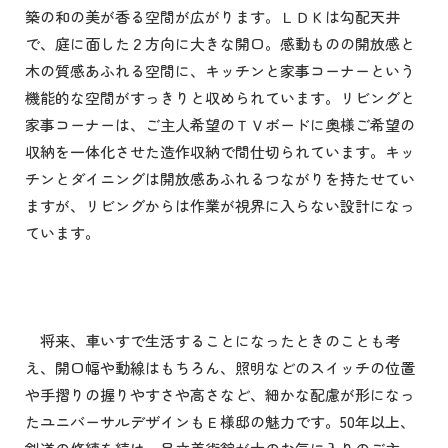
築の和の美が香る空間が広がります。ＬＤＫは勾配天井
で、庭に面した２方向に大きな開口。感動ものの開放感と
木の質感あふれる空間に、キッチンと家事コーナーという
機能的な空間がすっきりと収められています。リビングと
家事コーナーは、ご主人希望のＴＶボードに奥様ご希望の
収納を一体化させた造作収納で間仕切られています。キッ
チンとダイニングは開放感あふれるつながりを持たせてい
ますが、リビングからは作業が視界に入らない設計になっ
ています。
将来、車いすで生活することになったときのことも考
え、開口幅や動線はもちろん、照明などのスイッチの位置
や手摺りの握りやすさや高さなど、細かな配慮が形になっ
たユニバーサルデザインもＥ様邸の魅力です。50年以上、