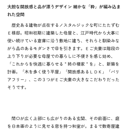
大胆な開放感と品が漂うデザイン 細かな「粋」が編み込ま
れた空間
歴史ある建物が点在するノスタルジックな町にたたずむ
Ｅ様邸。昭和初期に建築した母屋と、江戸時代から大事に
使い続けている倉庫に沿う敷地に建ち、それらと馴染みな
がら品のあるモダンさで目を引きます。Ｅご夫妻は階段の
上り下りが必要な母屋での暮らしに不便さを感じ始め、
「これからを快適に暮らせる＂終の棲家＂を」と、新築を
計画。「木を多く使う平屋」「開放感あるＬＤＫ」「バリ
アフリー」、この３つがＥご夫妻の大きなこだわりだった
そうです。
間口が広く上部にも広がりのある玄関、その前面に、庭
を日本画のように見せる窓を持つ和室が。まるで数寄屋建