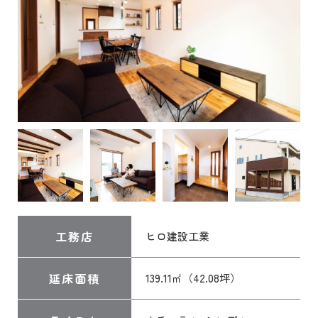
工務店
ヒロ建設工業
延床面積
139.11㎡（42.08坪）