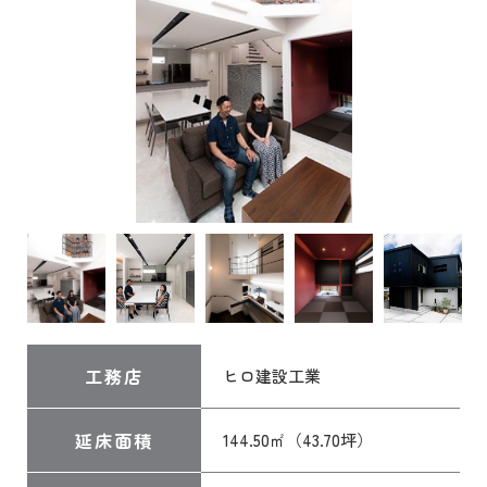
工務店
ヒロ建設工業
延床面積
144.50㎡（43.70坪）