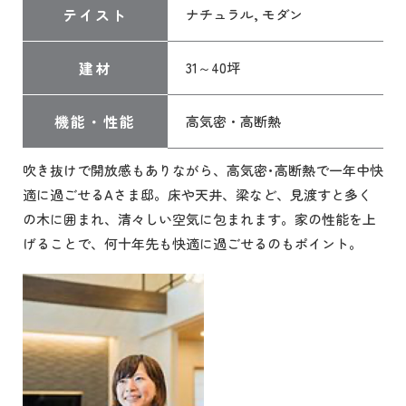
テイスト
ナチュラル, モダン
建材
31～40坪
機能・性能
高気密・高断熱
吹き抜けで開放感もありながら、高気密･高断熱で一年中快
適に過ごせるAさま邸。床や天井、梁など、見渡すと多く
の木に囲まれ、清々しい空気に包まれます。家の性能を上
げることで、何十年先も快適に過ごせるのもポイント。