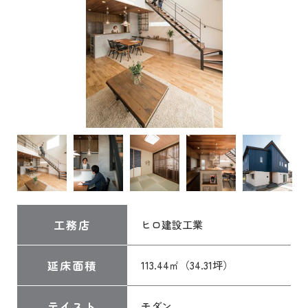
工務店
ヒロ建設工業
延床面積
113.44㎡（34.31坪）
テイスト
モダン