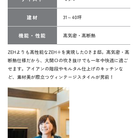
建材
31～40坪
機能・性能
高気密・高断熱
ZEHよりも高性能なZEH＋を実現したOさま邸。高気密・高
断熱仕様だから、大開口の吹き抜けでも一年中快適に過ご
せます。アイアンの階段やモルタル仕上げのキッチンな
ど、素材美が際立つヴィンテージスタイルが男前！