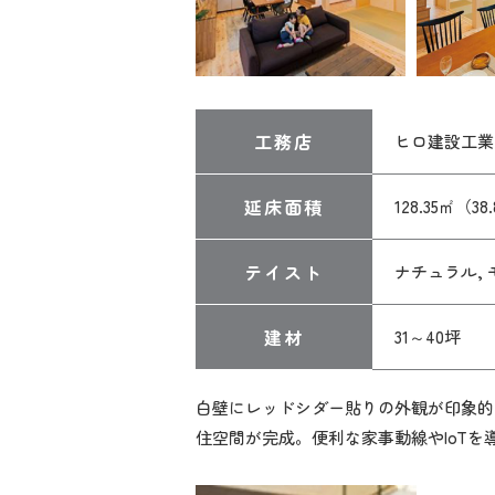
工務店
ヒロ建設工業
延床面積
128.35㎡（38
テイスト
ナチュラル, 
建材
31～40坪
白壁にレッドシダー貼りの外観が印象的
住空間が完成。便利な家事動線やIoT