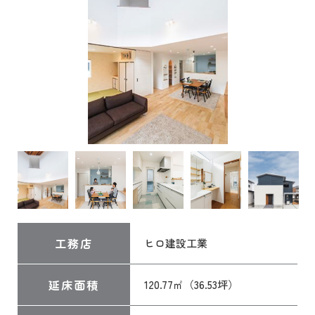
工務店
ヒロ建設工業
延床面積
120.77㎡（36.53坪）