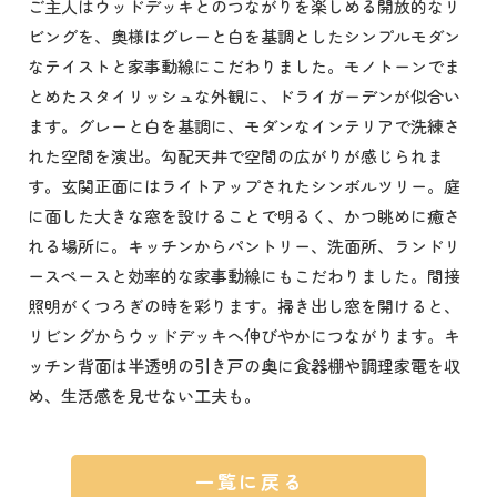
ご主人はウッドデッキとのつながりを楽しめる開放的なリ
ビングを、奥様はグレーと白を基調としたシンプルモダン
なテイストと家事動線にこだわりました。モノトーンでま
とめたスタイリッシュな外観に、ドライガーデンが似合い
ます。グレーと白を基調に、モダンなインテリアで洗練さ
れた空間を演出。勾配天井で空間の広がりが感じられま
す。玄関正面にはライトアップされたシンボルツリー。庭
に面した大きな窓を設けることで明るく、かつ眺めに癒さ
れる場所に。キッチンからパントリー、洗面所、ランドリ
ースペースと効率的な家事動線にもこだわりました。間接
照明がくつろぎの時を彩ります。掃き出し窓を開けると、
リビングからウッドデッキへ伸びやかにつながります。キ
ッチン背面は半透明の引き戸の奥に食器棚や調理家電を収
め、生活感を見せない工夫も。
一覧に戻る