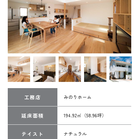
工務店
みのりホーム
延床面積
194.92㎡（58.96坪）
テイスト
ナチュラル