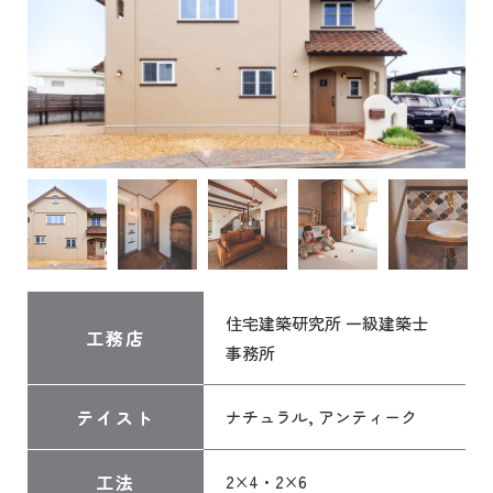
住宅建築研究所 一級建築士
工務店
事務所
テイスト
ナチュラル, アンティーク
工法
2×4・2×6