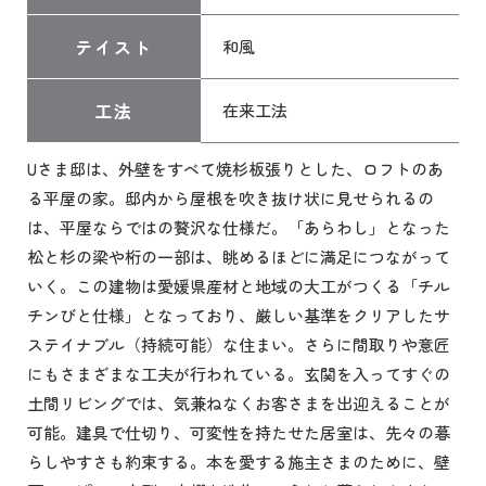
テイスト
和風
工法
在来工法
Uさま邸は、外壁をすべて焼杉板張りとした、ロフトのあ
る平屋の家。邸内から屋根を吹き抜け状に見せられるの
は、平屋ならではの贅沢な仕様だ。「あらわし」となった
松と杉の梁や桁の一部は、眺めるほどに満足につながって
いく。この建物は愛媛県産材と地域の大工がつくる「チル
チンびと仕様」となっており、厳しい基準をクリアしたサ
ステイナブル（持続可能）な住まい。さらに間取りや意匠
にもさまざまな工夫が行われている。玄関を入ってすぐの
土間リビングでは、気兼ねなくお客さまを出迎えることが
可能。建具で仕切り、可変性を持たせた居室は、先々の暮
らしやすさも約束する。本を愛する施主さまのために、壁