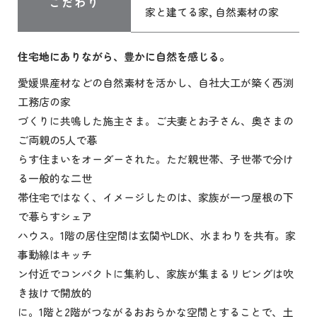
こだわり
家と建てる家, 自然素材の家
住宅地にありながら、豊かに自然を感じる。
愛媛県産材などの自然素材を活かし、自社大工が築く西渕
工務店の家
づくりに共鳴した施主さま。ご夫妻とお子さん、奥さまの
ご両親の5人で暮
らす住まいをオーダーされた。ただ親世帯、子世帯で分け
る一般的な二世
帯住宅ではなく、イメージしたのは、家族が一つ屋根の下
で暮らすシェア
ハウス。1階の居住空間は玄関やLDK、水まわりを共有。家
事動線はキッチ
ン付近でコンパクトに集約し、家族が集まるリビングは吹
き抜けで開放的
に。1階と2階がつながるおおらかな空間とすることで、土