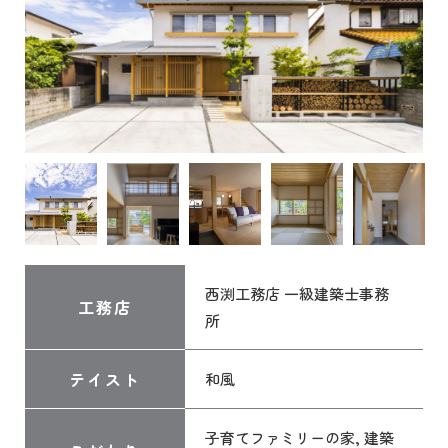
西渕工務店 一級建築士事務
工務店
所
テイスト
和風
子育てファミリーの家, 建築