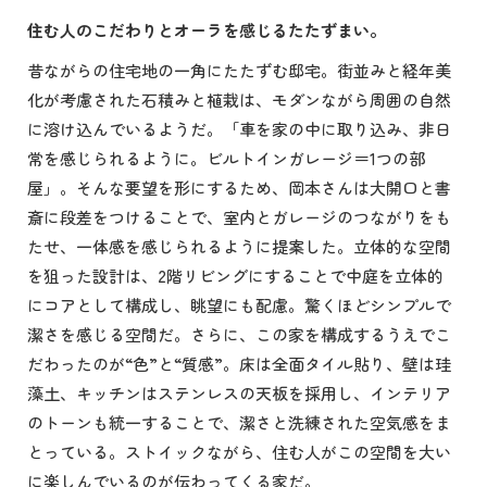
住む人のこだわりとオーラを感じるたたずまい。
昔ながらの住宅地の一角にたたずむ邸宅。街並みと経年美
化が考慮された石積みと植栽は、モダンながら周囲の自然
に溶け込んでいるようだ。「車を家の中に取り込み、非日
常を感じられるように。ビルトインガレージ＝1つの部
屋」。そんな要望を形にするため、岡本さんは大開口と書
斎に段差をつけることで、室内とガレージのつながりをも
たせ、一体感を感じられるように提案した。立体的な空間
を狙った設計は、2階リビングにすることで中庭を立体的
にコアとして構成し、眺望にも配慮。驚くほどシンプルで
潔さを感じる空間だ。さらに、この家を構成するうえでこ
だわったのが“色”と“質感”。床は全面タイル貼り、壁は珪
藻土、キッチンはステンレスの天板を採用し、インテリア
のトーンも統一することで、潔さと洗練された空気感をま
とっている。ストイックながら、住む人がこの空間を大い
に楽しんでいるのが伝わってくる家だ。