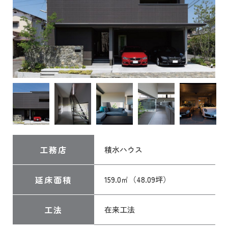
工務店
積水ハウス
延床面積
159.0㎡（48.09坪）
工法
在来工法