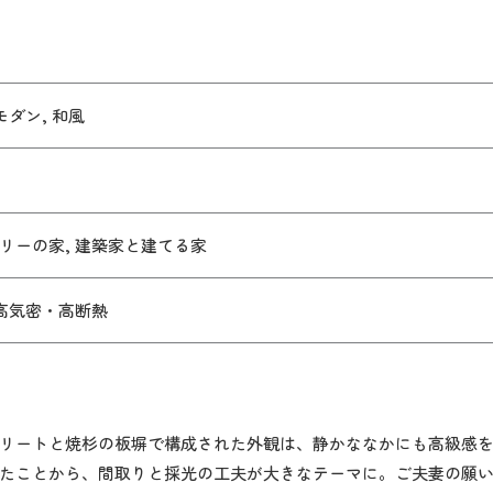
モダン, 和風
リーの家, 建築家と建てる家
 高気密・高断熱
リートと焼杉の板塀で構成された外観は、静かななかにも高級感
たことから、間取りと採光の工夫が大きなテーマに。ご夫妻の願