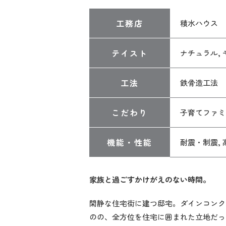
工務店
積水ハウス
テイスト
ナチュラル, 
工法
鉄骨造工法
こだわり
子育てファミ
機能・性能
耐震・制震,
家族と過ごすかけがえのない時間。
閑静な住宅街に建つ邸宅。ダインコンク
のの、全方位を住宅に囲まれた立地だっ