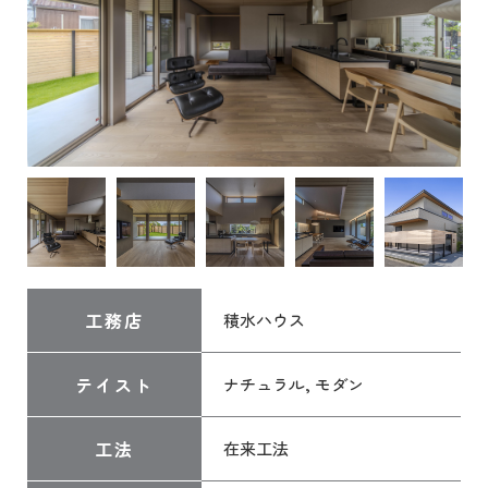
工務店
積水ハウス
テイスト
ナチュラル, モダン
工法
在来工法