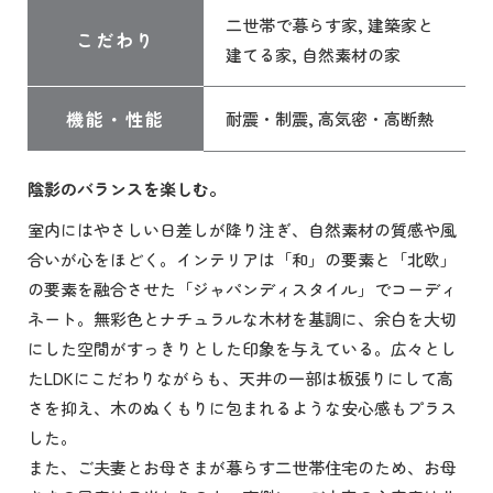
二世帯で暮らす家, 建築家と
こだわり
建てる家, 自然素材の家
機能・性能
耐震・制震, 高気密・高断熱
陰影のバランスを楽しむ。
室内にはやさしい日差しが降り注ぎ、自然素材の質感や風
合いが心をほどく。インテリアは「和」の要素と「北欧」
の要素を融合させた「ジャパンディスタイル」でコーディ
ネート。無彩色とナチュラルな木材を基調に、余白を大切
にした空間がすっきりとした印象を与えている。広々とし
たLDKにこだわりながらも、天井の一部は板張りにして高
さを抑え、木のぬくもりに包まれるような安心感もプラス
した。
また、ご夫妻とお母さまが暮らす二世帯住宅のため、お母