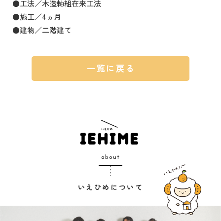
●工法／木造軸組在来工法
●施工／4ヵ月
●建物／二階建て
一覧に戻る
about
いえひめについて