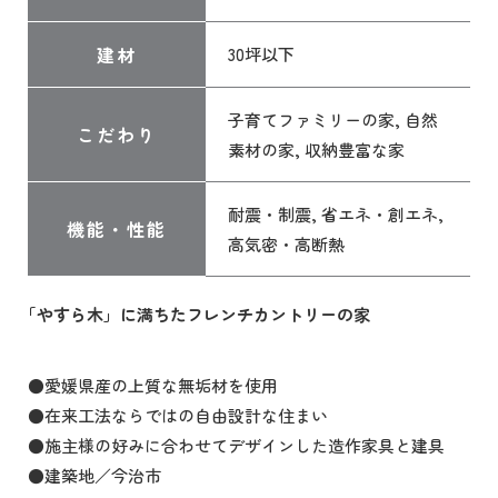
建材
30坪以下
子育てファミリーの家, 自然
こだわり
素材の家, 収納豊富な家
耐震・制震, 省エネ・創エネ,
機能・性能
高気密・高断熱
｢やすら木」に満ちたフレンチカントリーの家
●愛媛県産の上質な無垢材を使用
●在来工法ならではの自由設計な住まい
●施主様の好みに合わせてデザインした造作家具と建具
●建築地／今治市