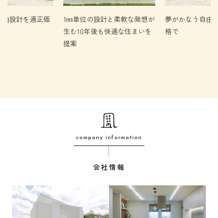
自由設計を適正価
1㎜単位の設計と柔軟な発想が
夢がかなう自由
生む10年後も快適な住まいを
格で
提案
company information
会社情報