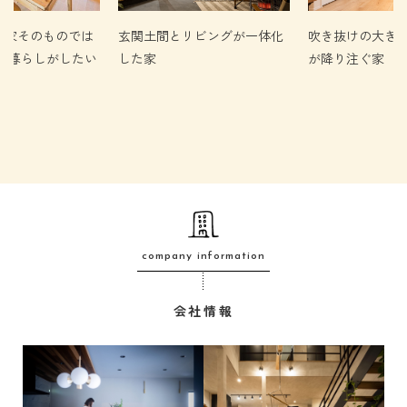
、家そのものでは
玄関土間とリビングが一体化
吹き抜けの大き
んな暮らしがしたい
した家
が降り注ぐ家
company information
会社情報