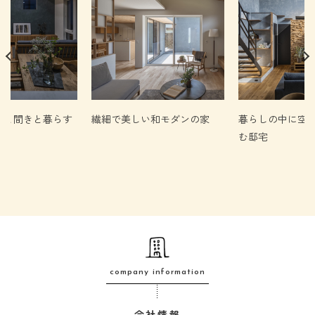
時と間きと暮らす
繊細で美しい和モダンの家
暮らしの中に空
む邸宅
company information
会社情報