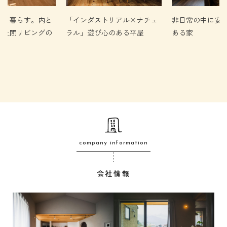
よく暮らす。内と
「インダストリアル×ナチュ
非日常の中に安
る土間リビングの
ラル」遊び心のある平屋
ある家
company information
会社情報