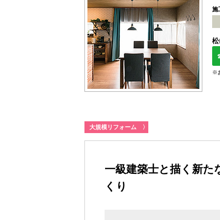
施
松
※
大規模リフォーム
〉
一級建築士と描く新た
くり