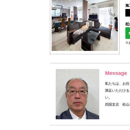
施
松
※
Message
私たちは、お住
満足いただける
い。
四国支店 松山