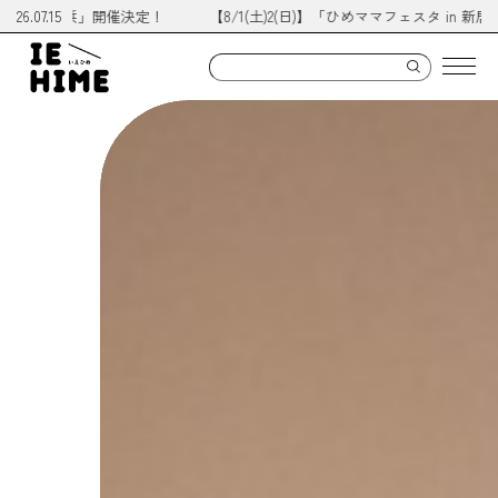
n 新居浜」開催決定！
26.07.15
【8/1(土)2(日)】「ひめママフェスタ in 新居浜」