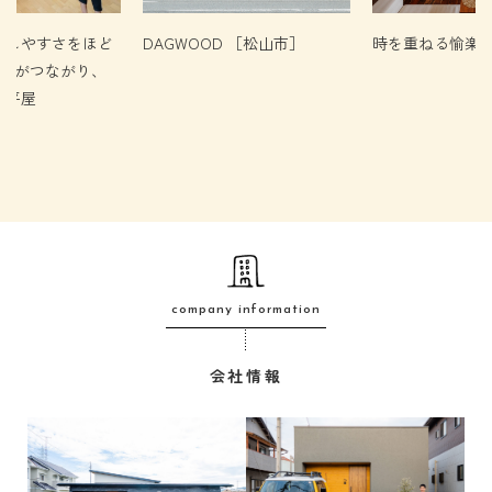
らしやすさをほど
DAGWOOD ［松山市］
時を重ねる愉楽
家族がつながり、
る平屋
company information
会社情報